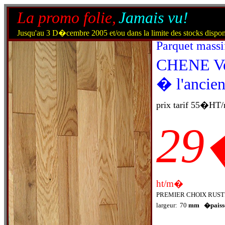
La promo folie,
Jamais vu!
Jusqu'au 3 D�cembre
2005
et/ou dans la limite des stocks dispo
Parquet massi
CHENE Ve
� l'ancie
prix tarif 55�H
29
ht/m�
PREMIER CHOIX RUST
largeur:
70
mm �paiss