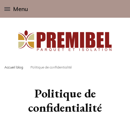
Menu
Tout savoir sur le Parquet: massif, flottant, contrecollé, point de Hongrie, bâton
Premibel
rompu, gris, blanc, noir, beige…
Accueil blog
Politique de confidentialité
Parquet, le Blog
Politique de
confidentialité