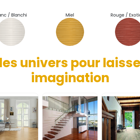
anc / Blanchi
Miel
Rouge / Exot
s univers pour laisser
imagination