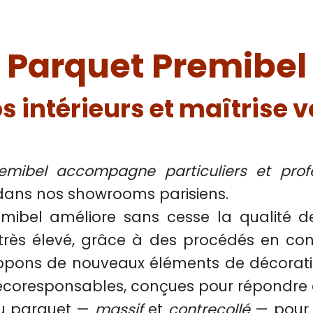
Parquet Premibel
s intérieurs et maîtrise 
emibel accompagne particuliers et profe
 dans nos showrooms parisiens.
bel améliore sans cesse la qualité de s
 très élevé, grâce à des procédés en con
oppons de nouveaux éléments de décorati
t écoresponsables, conçues pour répondre 
du
parquet
—
massif
et
contrecollé
— pour 