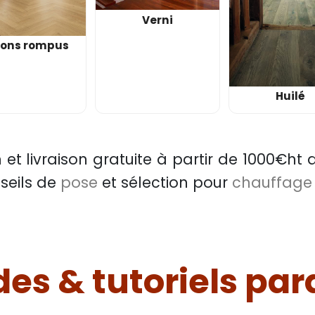
Verni
tons rompus
Huilé
n et
livraison gratuite à partir de 1000€ht
d
nseils de
pose
et sélection pour
chauffage 
es & tutoriels pa