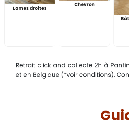
Chevron
Lames droites
Bâ
Retrait click and collecte 2h à Panti
et en Belgique (*voir conditions). Co
Guid