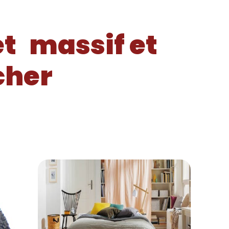
et
massif et
cher