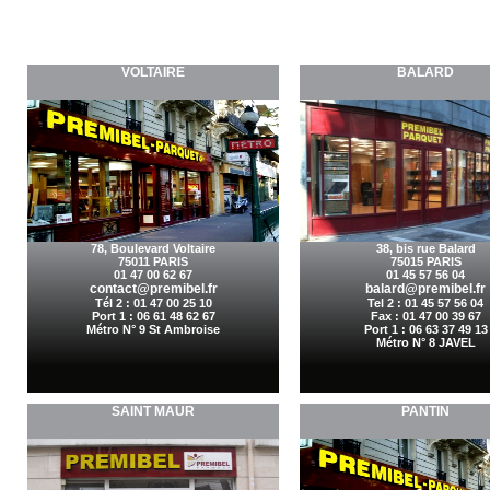
NOS SHOWROOMS ET
Tél : +33 1 47 00 62 67 
VOLTAIRE
BALARD
78, Boulevard Voltaire
38, bis rue Balard
75011 PARIS
75015 PARIS
01 47 00 62 67
01 45 57 56 04
contact@premibel.fr
balard@premibel.fr
Tél 2 : 01 47 00 25 10
Tel 2 :
01 45 57 56 04
Port 1 : 06 61 48 62 67
Fax : 01 47 00 39 67
Métro N° 9 St Ambroise
Port 1 : 06 63 37 49 13
Métro N° 8 JAVEL
SAINT MAUR
PANTIN