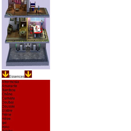
Essences
Afrormosia
Amarante
Bambou
Chêne
Cumaru
Doubaï
Doussie
Erable
Frêne
Hêtre
Ipé
Iroko