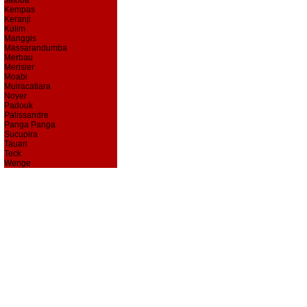
Jatoba
Kempas
Keranji
Kulim
Manggis
Massarandumba
Merbau
Merisier
Moabi
Muiracatiara
Noyer
Padouk
Palissandre
Panga Panga
Sucupira
Tauari
Teck
Wenge