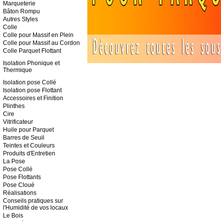
Marqueterie
Bâton Rompu
Autres Styles
Colle
Colle pour Massif en Plein
Colle pour Massif au Cordon
Colle Parquet Flottant
Isolation Phonique
et
Thermique
Isolation pose Collé
Isolation pose Flottant
Accessoires
et Finition
Plinthes
Cire
Vitrificateur
Huile pour Parquet
Barres de Seuil
Teintes et Couleurs
Produits d'Entretien
La Pose
Pose Collé
Pose Flottants
Pose Cloué
Réalisations
Conseils pratiques sur
l'Humidité de vos locaux
Le Bois