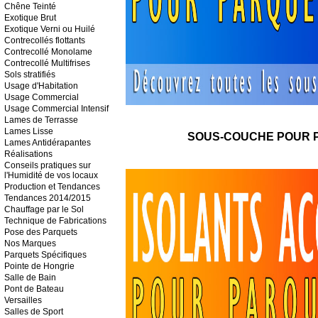
Chêne Teinté
Exotique Brut
Exotique Verni ou Huilé
Contrecollés flottants
Contrecollé Monolame
Contrecollé Multifrises
Sols stratifiés
Usage d'Habitation
Usage Commercial
Usage Commercial Intensif
Lames de Terrasse
Lames Lisse
SOUS-COUCHE POUR 
Lames Antidérapantes
Réalisations
Conseils pratiques sur
l'Humidité de vos locaux
Production et Tendances
Tendances 2014/2015
Chauffage par le Sol
Technique de Fabrications
Pose des Parquets
Nos Marques
Parquets Spécifiques
Pointe de Hongrie
Salle de Bain
Pont de Bateau
Versailles
Salles de Sport