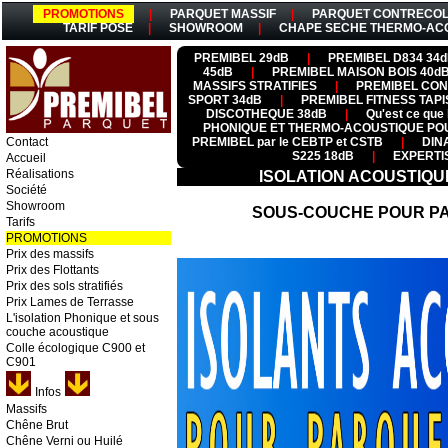
PROMOTIONS
|
PARQUET MASSIF
|
PARQUET CONTRECOL
TARIF POSE
|
SHOWROOM
|
CHAPE SECHE THERMO-AC
PREMIBEL 29dB
|
PREMIBEL D834 34
45dB
|
PREMIBEL MAISON BOIS 40d
MASSIFS STRATIFIES
|
PREMIBEL CON
SPORT 34dB
|
PREMIBEL FITNESS TAP
DISCOTHEQUE 38dB
|
Qu'est ce que 
PHONIQUE ET THERMO-ACOUSTIQUE PO
Contact
PREMIBEL par le CEBTP et CSTB
|
DIN
S225 18dB
|
EXPERTI
Accueil
Réalisations
ISOLATION ACOUSTIQ
Société
Showroom
SOUS-COUCHE POUR P
Tarifs
PROMOTIONS
Prix des massifs
Prix des Flottants
Prix des sols stratifiés
Prix Lames de Terrasse
L'isolation Phonique et sous
couche acoustique
Colle écologique C900 et
C901
Infos
Massifs
Chêne Brut
Chêne Verni ou Huilé