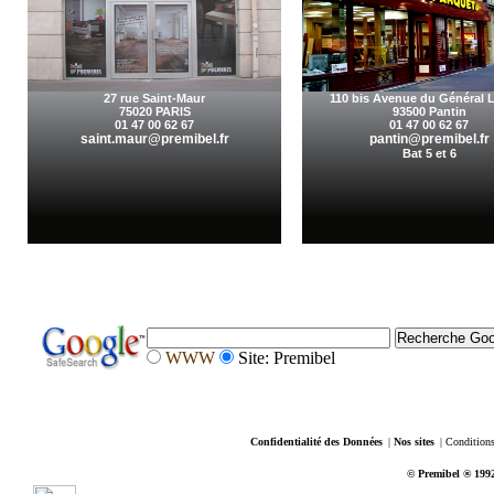
27 rue Saint-Maur
110 bis Avenue du Général L
75020 PARIS
93500 Pantin
01 47 00 62 67
01 47 00 62 67
saint.maur@premibel.fr
pantin@premibel.fr
Bat 5 et 6
WWW
Site: Premibel
Confidentialité des Données
|
Nos sites
|
Conditions
© Premibel ® 1992