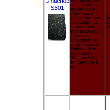
Dinachoc
les bruits de pas,
évite les bruits de
S801
résonnance et
s'avère aussi
Un
efficace pour une
un
pose collée que
à 
pour une pose
en
flottante. De plus,
grâce à sa
composition, les
performances de
l'isolation de la
sous-couche
Dinachoc S801
sont garanties à
vie.
Types de
Avantages
sous -