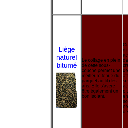
couche
Ce
Liège
d'
ac
naturel
Le collage en plein
da
bitumé
de cette sous-
cr
couche permet une
de
meilleure tenue du
af
parquet au fil des
se
ans. Elle s'avère
ac
être également un
pl
bon isolant.
en
so
né
de