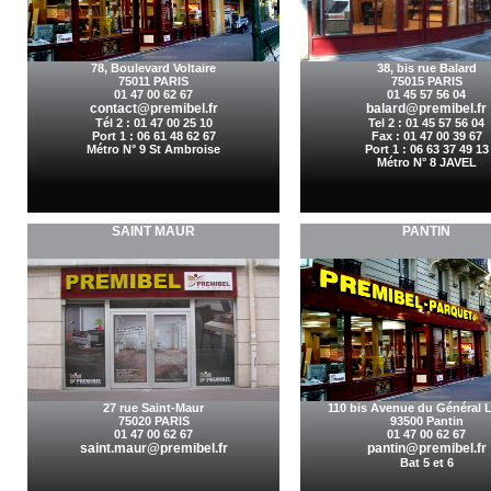
78, Boulevard Voltaire
38, bis rue Balard
75011 PARIS
75015 PARIS
01 47 00 62 67
01 45 57 56 04
contact@premibel.fr
balard@premibel.fr
Tél 2 : 01 47 00 25 10
Tel 2 :
01 45 57 56 04
Port 1 : 06 61 48 62 67
Fax : 01 47 00 39 67
Métro N° 9 St Ambroise
Port 1 : 06 63 37 49 13
Métro N° 8 JAVEL
SAINT MAUR
PANTIN
27 rue Saint-Maur
110 bis Avenue du Général L
75020 PARIS
93500 Pantin
01 47 00 62 67
01 47 00 62 67
saint.maur@premibel.fr
pantin@premibel.fr
Bat 5 et 6