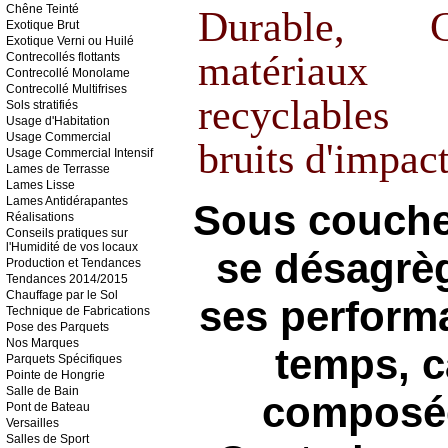
Chêne Teinté
Durable, 
Exotique Brut
Exotique Verni ou Huilé
matériaux 
Contrecollés flottants
Contrecollé Monolame
Contrecollé Multifrises
recyclables 
Sols stratifiés
Usage d'Habitation
Usage Commercial
bruits d'impact
Usage Commercial Intensif
Lames de Terrasse
Lames Lisse
Lames Antidérapantes
Sous couche 
Réalisations
Conseils pratiques sur
l'Humidité de vos locaux
se désagrèg
Production et Tendances
Tendances 2014/2015
Chauffage par le Sol
ses perform
Technique de Fabrications
Pose des Parquets
Nos Marques
temps, ca
Parquets Spécifiques
Pointe de Hongrie
Salle de Bain
composée
Pont de Bateau
Versailles
Salles de Sport