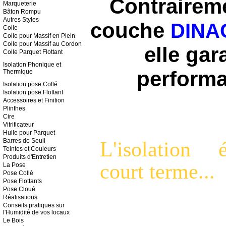
Contraireme
Marqueterie
Bâton Rompu
Autres Styles
couche
DINA
Colle
Colle pour Massif en Plein
Colle pour Massif au Cordon
elle gar
Colle Parquet Flottant
Isolation Phonique
et
performa
Thermique
Isolation pose Collé
Isolation pose Flottant
Accessoires
et Finition
Plinthes
Cire
Vitrificateur
Huile pour Parquet
L'isolation
Barres de Seuil
Teintes et Couleurs
Produits d'Entretien
court terme...
La Pose
Pose Collé
Pose Flottants
Pose Cloué
Réalisations
Conseils pratiques sur
l'Humidité de vos locaux
Le Bois