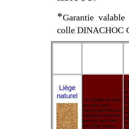
*
Garantie valable
colle DINACHOC 
Types de
Avantages
sous -
couche
Ce
Liège
d'
ac
naturel
et
Le collage en plein
da
de cette sous-
cr
couche permet une
de
meilleure tenue du
af
parquet au fil des
se
ans. Elle s'avère
ac