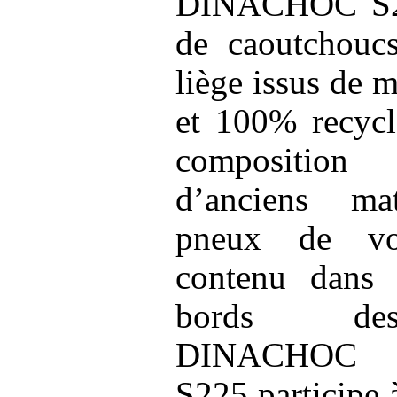
DINACHOC S22
de caoutchoucs
liège issus de 
et 100% recycl
composition 
d’anciens mat
pneux de voi
contenu dans 
bords des
DINACHOC 
S225 participe 