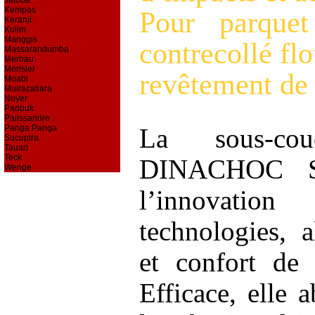
Jatoba
Kempas
Pour parquet
Keranji
Kulim
Manggis
contrecollé flo
Massarandumba
Merbau
Merisier
revêtement de s
Moabi
Muiracatiara
Noyer
Padouk
Palissandre
La sous-cou
Panga Panga
Sucupira
Tauari
Teck
DINACHOC S2
Wenge
l’innovation
technologies, a
et confort de
Efficace, elle 