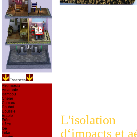
Essences
Afrormosia
Amarante
Bambou
Chêne
Cumaru
Doubaï
Doussie
L'isolatio
Erable
Frêne
Hêtre
d‘impacts et a
Ipé
Iroko