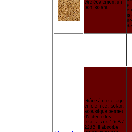
être également un
pl
bon isolant.
en
so
né
de
Types de
Avantages
sous -
couche
Grâce à un collage
en plein cet isolant
acoustique permet
d'obtenir des
résultats de 19dB à
22dB. Il absorbe