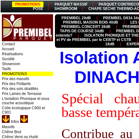
PROMOTIONS
|
PARQUET MASSIF
|
PARQUET CONTRECO
POSE
|
SHOWROOM
|
CHAPE SECHE THERMO-A
PREMIBEL 29dB
|
PREMIBEL D834 34
PREMIBEL MAISON BOIS 40dB
|
LES 
PREMIBEL CONCERT 38dB
|
PREMIBE
TAPIS DE COURSE 34dB
|
PREMIBEL 
entendu?
|
ISOLATION PHONIQUE ET T
et PV de PREMIBEL par le CEBTP et CSTB
|
Contact
18dB
|
EXPER
Accueil
Isolation
Réalisations
Société
Showroom
Tarifs
DINACH
PROMOTIONS
Prix des massifs
Prix des Flottants
Prix des sols stratifiés
Spécial cha
Prix Lames de Terrasse
L'isolation Phonique et sous
couche acoustique
basse tempér
Colle écologique C900 et
C901
Infos
Massifs
Contribue au
Chêne Brut
Chêne Verni ou Huilé