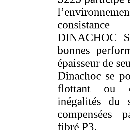
l’environneme
consistanc
DINACHOC S2
bonnes perfor
épaisseur de s
Dinachoc se po
flottant ou 
inégalités du 
compensées p
fibré P3.