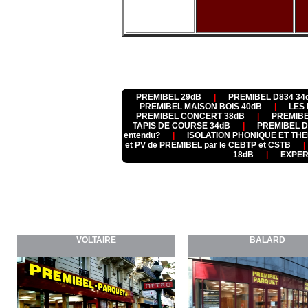
PREMIBEL 29dB
|
PREMIBEL D834 34
PREMIBEL MAISON BOIS 40dB
|
LES 
PREMIBEL CONCERT 38dB
|
PREMIBE
TAPIS DE COURSE 34dB
|
PREMIBEL 
entendu?
|
ISOLATION PHONIQUE ET T
et PV de PREMIBEL par le CEBTP et CSTB
|
18dB
|
EXPER
NOS SHOWROOMS ET
Tél : +33 1 47 00 62 67 
VOLTAIRE
BALARD