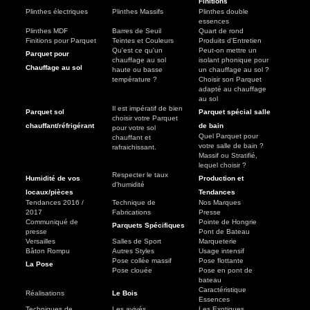
Finitions
Plinthes électriques
Plinthes Massifs
Plinthes double
essences
Plinthes MDF
Barres de Seuil
Quart de rond
Finitions pour Parquet
Teintes et Couleurs
Produits d'Entretien
Qu'est ce qu'un
Peut-on mettre un
Parquet pour
chauffage au sol
isolant phonique pour
Chauffage au sol
haute ou basse
un chauffage au sol ?
température ?
Choisir son Parquet
adapté au chauffage
au sol
Il est impératif de bien
Parquet sol
Parquet spécial salle
choisir votre Parquet
chauffant/réfrigérant
de bain
pour votre sol
Quel Parquet pour
chauffant et
votre salle de bain ?
rafraichissant.
Massif ou Stratifié,
lequel choisir ?
Respecter le taux
Humidité de vos
Production et
d'humidité
locaux/pièces
Tendances
Tendances 2016 /
Technique de
Nos Marques
2017
Fabrications
Presse
Communiqué de
Pointe de Hongrie
Parquets Spécifiques
presse
Pont de Bateau
Versailles
Salles de Sport
Marqueterie
Bâton Rompu
Autres Styles
Usage intensif
Pose collée massif
Pose flottante
La Pose
Pose clouée
Pose en pont de
bateau
Caractéristique
Réalisations
Le Bois
Essences
Techniques de
Les avivés
Les Exotiques