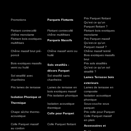
Prix Parquet flottant
Promotions
Parquets Flottants
Qu'est ce qu'un
Parquet flottant ?
Flottant contrecollé
Flottant contrecollé
Flottant bois exotiques
chêne monolame
chêne multifrises
monolame
Flottant bois exotiques
Prix Parquet massif
Parquets Massifs
multifrises
Qu'est-ce qu'un
Parquet massif ?
Chêne massif brut pré-
Chêne massif verni ou
Chêne massif teinté
poncé
huilé
Bois exotiques massifs
brut
Bois exotiques massifs
Prix sols stratifiés
Sols stratifiés -
verni ou huilé
Qu'est ce qu'un sol
décors Parquet
stratifié ?
Sol stratifié avec
Sol stratifié sans
Lames Terrasse bois
chanfreins
chanfreins
exterieurs
Prix lames de terrasse
Lames de terrasse en
Lames de terrasse en
bois exotiques massif
composite
Prix isolation phonique
Isolation acoustique
Isolation Phonique et
phonique
Thermique
Isolation acoustique
Sous-couche sous
thermique
parquet
Chape sèche thermo-
Prix colle pour Parquet
Colle pour Parquet
acoustique
Colle Parquet massif
en plein
Colle Parquet massif
Colle Parquet flottant
Accessoires et
au cordon