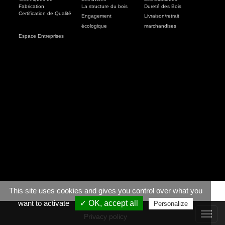
Fabrication
La structure du bois
Dureté des Bois
Certification de Qualité
Engagement
Livraison/retrait
écologique
marchandises
Espace Entreprises
This site uses cookies and gives you control over what you
want to activate
✓ OK, accept all
Personalize
Toggl
Privacy policy