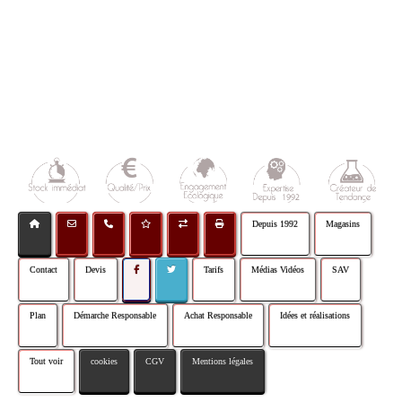
Depuis 1992
Magasins
Contact
Devis
Tarifs
Médias Vidéos
SAV
Plan
Démarche Responsable
Achat Responsable
Idées et réalisations
Tout voir
cookies
CGV
Mentions légales