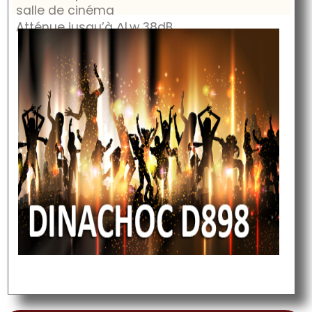
salle de cinéma
Atténue jusqu’à
ΔLw 38dB
.