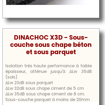
DINACHOC X3D - Sous-
couche sous chape béton
et sous parquet
Isolation très haute performance à faible
épaisseur, atténue jusqu'à
ΔLw
35dB
(sols)
ΔLw
23dB
sous parquet
ΔLw
32dB
sous chape ciment de 5 cm
ΔLw
35dB
sous chape ciment de 8 cm.
Sous-couche parquet à moins de 20mm