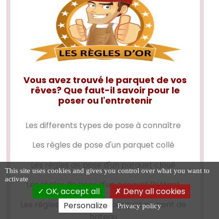
Vous avez trouvé le parquet de vos
rêves? Que faut-il savoir pour le
poser ou l'entretenir
Les differents types de pose à connaître
Les règles de pose d'un
parquet collé
Les règles de pose d'un
parquet cloué
This site uses cookies and gives you control over what you want to
activate
Les règles de pose d'un
parquet flottant
OK, accept all
Deny all cookies
Les règles de pose d'un
parquet en pont de
Personalize
Privacy policy
bateau