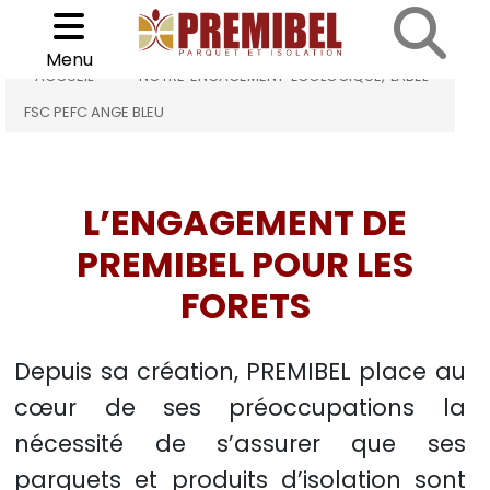
Notre engagement écologique, label FSC PEFC ANGE BLEU
Cookies management panel
Choisir son parquet
Menu
>
ACCUEIL
NOTRE ENGAGEMENT ÉCOLOGIQUE, LABEL
FSC PEFC ANGE BLEU
L’ENGAGEMENT DE
PREMIBEL POUR LES
FORETS
Depuis sa création, PREMIBEL place au
cœur de ses préoccupations la
nécessité de s’assurer que ses
parquets et produits d’isolation sont