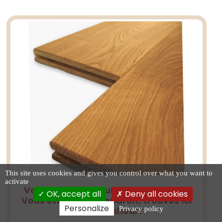
This site uses cookies and gives you control over what you want to
activate
Vous recherchez un beau parquet?
OK, accept all
Deny all cookies
Vous êtes au bon endroit, trouvez ici
Personalize
Privacy policy
votre bonheur!