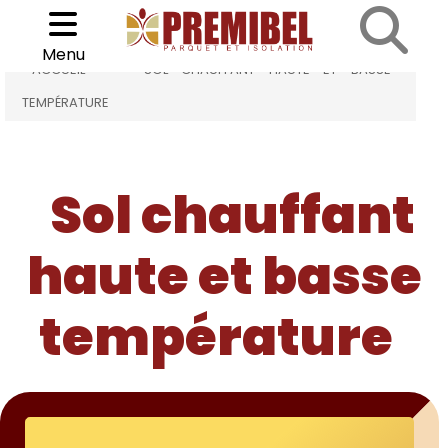
Sol chauffant haute et basse température
Cookies management panel
Choisir son parquet
Menu
>
ACCUEIL
SOL CHAUFFANT HAUTE ET BASSE
TEMPÉRATURE
Sol chauffant
haute et basse
température