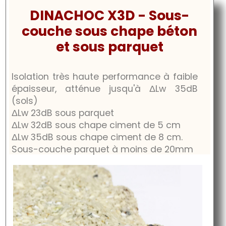
DINACHOC X3D - Sous-
couche sous chape béton
et sous parquet
Isolation très haute performance à faible
épaisseur, atténue jusqu'à
ΔLw
35dB
(sols)
ΔLw
23dB
sous parquet
ΔLw
32dB
sous chape ciment de 5 cm
ΔLw
35dB
sous chape ciment de 8 cm.
Sous-couche parquet à moins de 20mm