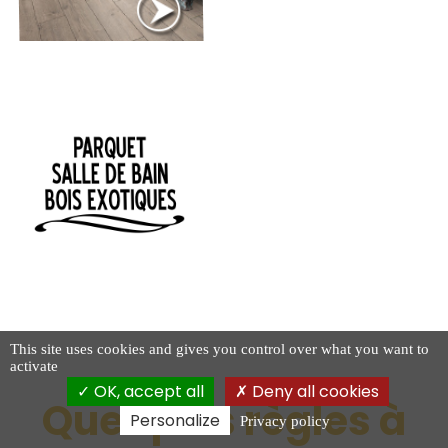
This site uses cookies and gives you control over what you want to
activate
OK, accept all
Deny all cookies
Quelques règles à
Personalize
Privacy policy