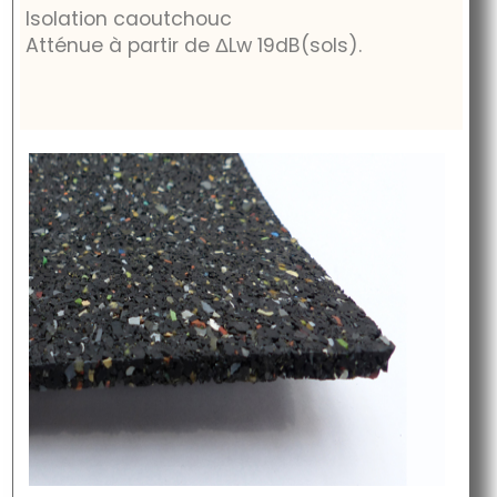
Isolation caoutchouc
Atténue à partir de
ΔLw
19dB
(sols).