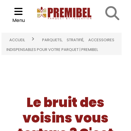
Parquets, stratifié, Accessoires indispensables pour votre
Cookies management panel
parquet | Premibel
Choisir son parquet
Menu
>
ACCUEIL
PARQUETS, STRATIFIÉ, ACCESSOIRES
INDISPENSABLES POUR VOTRE PARQUET | PREMIBEL
Le bruit des
voisins vous