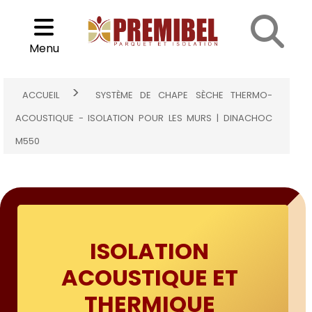
Système de chape sèche thermo-acoustique - Isolation pour
Cookies management panel
les murs | Dinachoc M550
Choisir son parquet
Menu
>
ACCUEIL
SYSTÈME DE CHAPE SÈCHE THERMO-
ACOUSTIQUE - ISOLATION POUR LES MURS | DINACHOC
M550
ISOLATION
ACOUSTIQUE ET
THERMIQUE