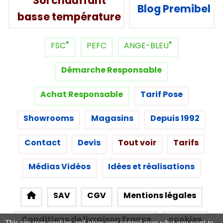
Sol chauffant
Blog Premibel
basse température
®
®
FSC
PEFC
ANGE-BLEU
Démarche Responsable
Achat Responsable
Tarif Pose
Showrooms
Magasins
Depuis 1992
Contact
Devis
Tout voir
Tarifs
Médias Vidéos
Idées et réalisations
SAV
CGV
Mentions légales
Conditions de livraison France
cookies
This site uses cookies and gives you control over what you want to