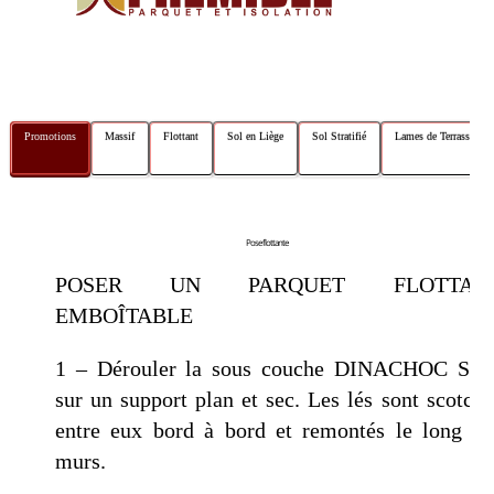
navigation
Promotions
Massif
Flottant
Sol en Liège
Sol Stratifié
Lames de Terrasse
Pose flottante
POSER UN PARQUET FLOTTAN
EMBOÎTABLE
1 – Dérouler la sous couche DINACHOC S80
sur un support plan et sec. Les lés sont scotché
entre eux bord à bord et remontés le long de
murs.