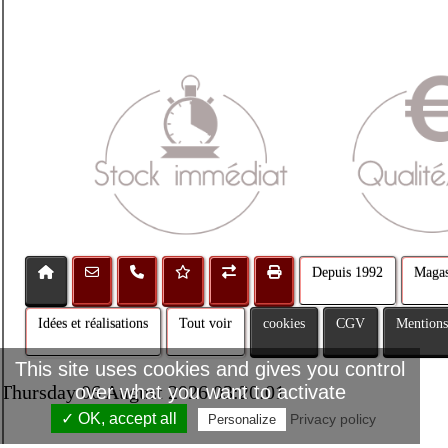
Depuis 1992
Magas
Idées et réalisations
Tout voir
cookies
CGV
Mentions
This site uses cookies and gives you control
Thursday 06 August 2026 03:20:01
over what you want to activate
✓ OK, accept all
Privacy policy
Personalize