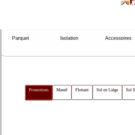
Parquet
Isolation
Accessoires
Promotions
Massif
Flottant
Sol en Liège
Sol S