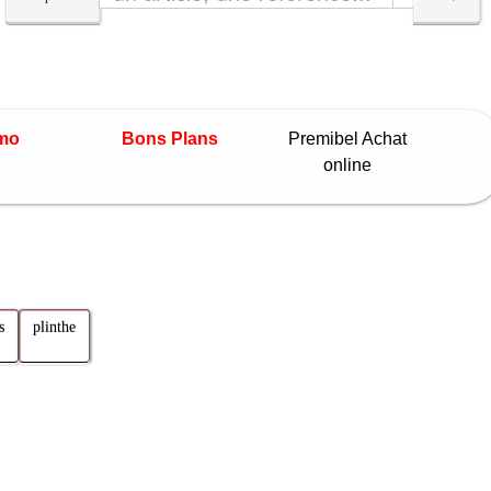
mo
Bons Plans
Premibel Achat
online
s
plinthe