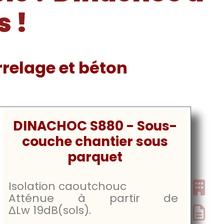
s !
relage et béton
DINACHOC S880 - Sous-
couche chantier sous
parquet
Isolation caoutchouc
Atténue à partir de
ΔLw
19dB
(sols).