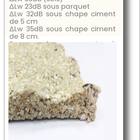
ΔLw
23dB
sous parquet
ΔLw
32dB
sous chape ciment
de 5 cm
ΔLw
35dB
sous chape ciment
de 8 cm.
Sous-couche parquet à
moins de 20mm