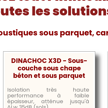
utes les solution
ustiques sous parquet, car
DINACHOC X3D - Sous-
couche sous chape
béton et sous parquet
Isolation très haute
performance à faible
épaisseur, atténue jusqu'à
ΔLw
35dB
(sols)