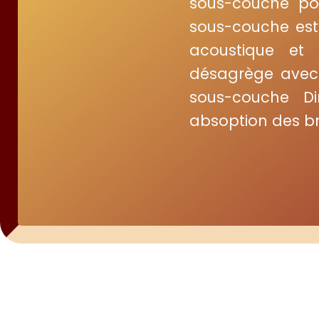
sous-couche po
sous-couche es
acoustique et
désagrège avec 
sous-couche D
absoption des br