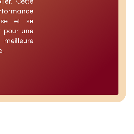
ler. Cette
erformance
sse et se
r pour une
meilleure
e.