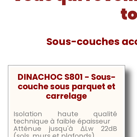
to
Sous-couches aco
DINACHOC S801 - Sous-
couche sous parquet et
carrelage
Isolation haute qualité
technique à faible épaisseur
Atténue jusqu'à
ΔLw
22dB
(sols, murs et plafonds).