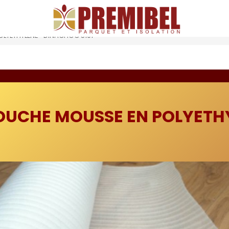
 S101
YÉTHYLÈNE- DINACHOC S101
UCHE MOUSSE EN POLYETH