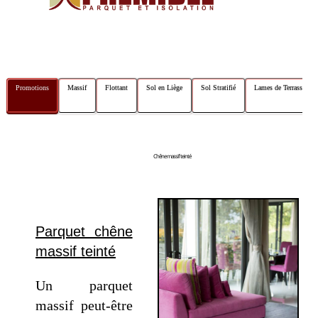
navigation
Promotions
Massif
Flottant
Sol en Liège
Sol Stratifié
Lames de Terrasse
Chêne massif teinté
Parquet chêne
massif teinté
Un parquet
massif peut-être