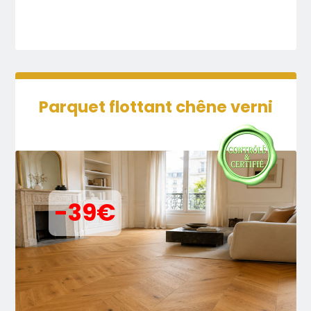
Parquet flottant chêne verni
-39€