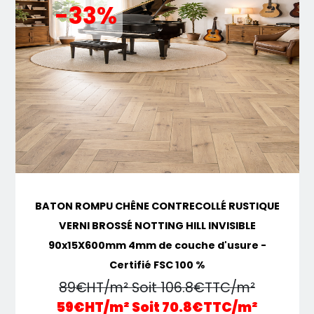
-33%
BATON ROMPU CHÊNE CONTRECOLLÉ RUSTIQUE
VERNI BROSSÉ NOTTING HILL INVISIBLE
90x15X600mm 4mm de couche d'usure -
Certifié FSC 100 %
89€HT/m² Soit 106.8€TTC/m²
59€HT/m² Soit 70.8€TTC/m²