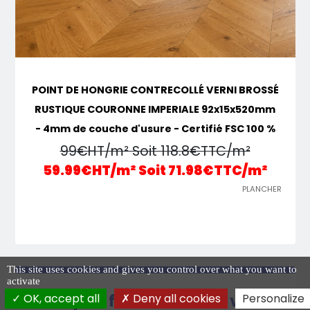
POINT DE HONGRIE CONTRECOLLÉ VERNI BROSSÉ
RUSTIQUE COURONNE IMPERIALE 92x15x520mm
- 4mm de couche d'usure - Certifié FSC 100 %
99€HT/m² Soit 118.8€TTC/m²
59.99€HT/m² Soit 71.98€TTC/m²
PLANCHER
This site uses cookies and gives you control over what you want to
activate
Parquet flottant chêne verni
OK, accept all
Deny all cookies
Personalize