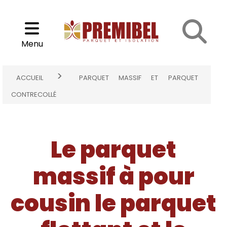
Cookies management panel
Parquet massif et parquet contrecollé
Choisir son parquet
Menu
>
ACCUEIL
PARQUET MASSIF ET PARQUET
CONTRECOLLÉ
Le parquet
massif à pour
cousin le parquet