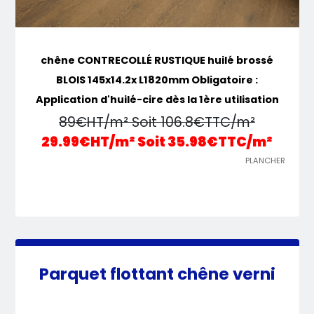
chêne CONTRECOLLÉ RUSTIQUE huilé brossé
BLOIS 145x14.2x L1820mm Obligatoire :
Application d'huilé-cire dès la 1ère utilisation
89€HT/m² Soit 106.8€TTC/m²
29.99€HT/m² Soit 35.98€TTC/m²
PLANCHER
Parquet flottant chêne verni