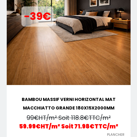
-39€
BAMBOU MASSIF VERNI HORIZONTAL MAT
MACCHIATTO GRANDE 180X15X2000MM
99€HT/m² Soit 118.8€TTC/m²
59.99€HT/m² Soit 71.98€TTC/m²
PLANCHER