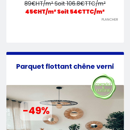
89€HT/m² Soit 106.8€TTC/m²
45€HT/m² Soit 54€TTC/m²
PLANCHER
Parquet flottant chêne verni
-49%