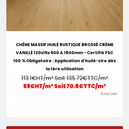
CHÊNE MASSIF HUILÉ RUSTIQUE BROSSÉ CRÈME
VANILLÉ 120x15x 600 A 1800mm - Certifié FSC
100 % Obligatoire : Application d'huilé-cire dès
la 1ère utilisation
113.1€HT/m² Soit 135.72€TTC/m²
59€HT/m² Soit 70.8€TTC/m²
PLANCHER