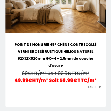
POINT DE HONGRIE 45° CHÊNE CONTRECOLLÉ
VERNI BROSSÉ RUSTIQUE HELIOS NATUREL
92X12X520mm GO-4 - 2,5mm de couche
d'usure
69€HT/m² Soit 82.8€TTC/m²
49.99€HT/m² Soit 59.98€TTC/m²
PLANCHER