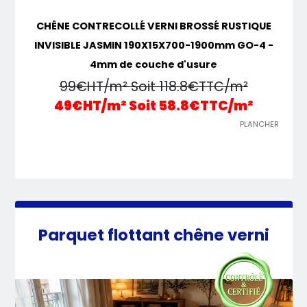
CHÊNE CONTRECOLLÉ VERNI BROSSÉ RUSTIQUE
INVISIBLE JASMIN 190X15X700-1900mm GO-4 -
4mm de couche d'usure
99€HT/m² Soit 118.8€TTC/m²
49€HT/m² Soit 58.8€TTC/m²
PLANCHER
Parquet flottant chêne verni