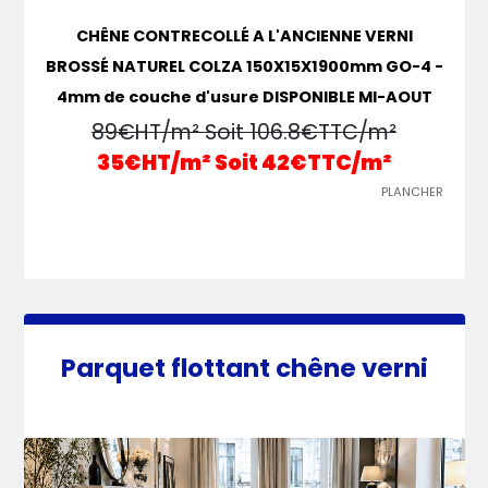
CHÊNE CONTRECOLLÉ A L'ANCIENNE VERNI
BROSSÉ NATUREL COLZA 150X15X1900mm GO-4 -
4mm de couche d'usure DISPONIBLE MI-AOUT
89€HT/m² Soit 106.8€TTC/m²
35€HT/m² Soit 42€TTC/m²
PLANCHER
Parquet flottant chêne verni