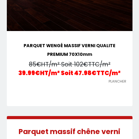
PARQUET WENGÉ MASSIF VERNI QUALITE
PREMIUM 70X10mm
85€HT/m² Soit 102€TTC/m²
39.99€HT/m² Soit 47.98€TTC/m²
PLANCHER
Parquet massif chêne verni