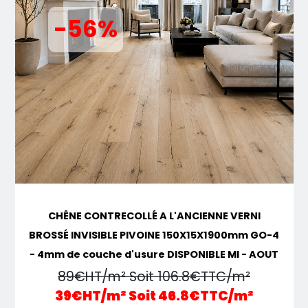
-56%
CHÊNE CONTRECOLLÉ A L'ANCIENNE VERNI
BROSSÉ INVISIBLE PIVOINE 150X15X1900mm GO-4
- 4mm de couche d'usure DISPONIBLE MI - AOUT
89€HT/m² Soit 106.8€TTC/m²
39€HT/m² Soit 46.8€TTC/m²