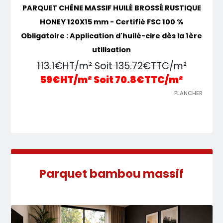
PARQUET CHÊNE MASSIF HUILÉ BROSSÉ RUSTIQUE
HONEY 120X15 mm - Certifié FSC 100 %
Obligatoire : Application d'huilé-cire dès la 1ère
utilisation
113.1€HT/m² Soit 135.72€TTC/m²
59€HT/m² Soit 70.8€TTC/m²
PLANCHER
Parquet bambou massif