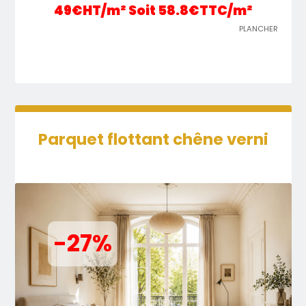
49€HT/m² Soit 58.8€TTC/m²
PLANCHER
Parquet flottant chêne verni
-27%