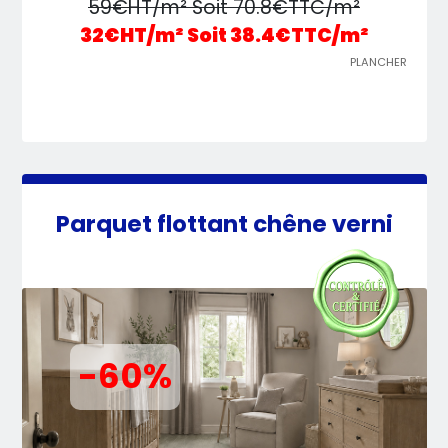
59€HT/m² Soit 70.8€TTC/m²
32€HT/m² Soit 38.4€TTC/m²
PLANCHER
Parquet flottant chêne verni
-60%