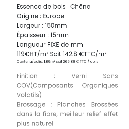
Essence de bois :
Chêne
Origine :
Europe
Largeur :
150mm
Épaisseur :
15mm
Longueur FIXE de
mm
119
€HT/m² Soit
142.8
€TTC/
m²
Contenu/colis: 1.89m² soit 269.89 € TTC / colis
Finition :
Verni Sans
COV(Composants Organiques
Volatils)
Brossage :
Planches Brossées
dans la fibre, meilleur relief effet
plus naturel