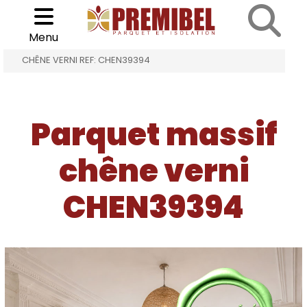
Cookies management panel
Choisir son parquet
>
>
Menu
ACCUEIL
PARQUET MASSIF CHÊNE VERNI
CHÊNE VERNI REF: CHEN39394
Parquet massif
chêne verni
CHEN39394