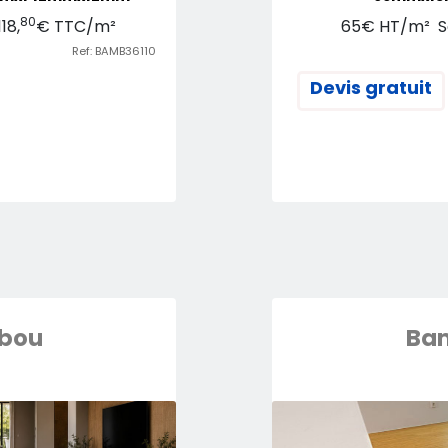
80
18,
€ TTC/m²
65€ HT/m² S
Ref: BAMB36110
Devis gratuit
bou
Ba