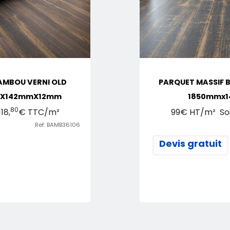
AMBOU VERNI OLD
PARQUET MASSIF B
mX142mmX12mm
1850mmx
80
18,
€ TTC/m²
99€ HT/m² Soit
Ref: BAMB36106
Devis gratuit