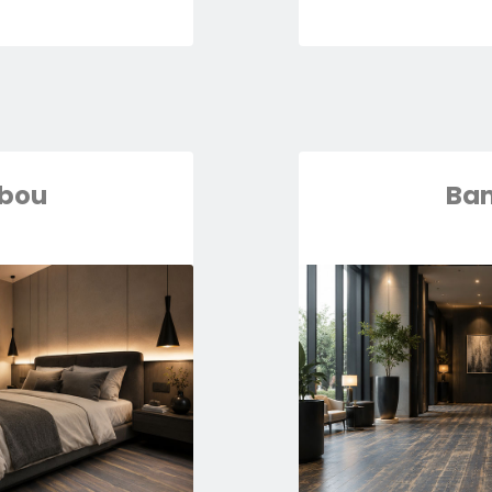
bou
Ba