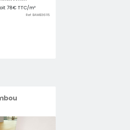
oit 78€ TTC/m²
Ref: BAMB36115
mbou