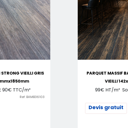
STRONG VIEILLI GRIS
PARQUET MASSIF 
2mmx1850mm
VIEILLI 14
t 90€ TTC/m²
99€ HT/m² Soit
Ref: BAMB36103
Devis gratuit