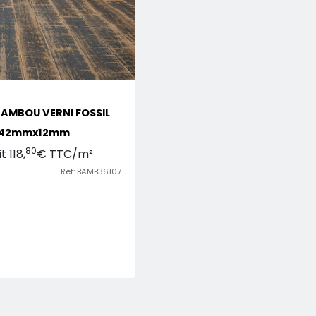
AMBOU VERNI FOSSIL
142mmx12mm
80
 118,
€ TTC/m²
Ref: BAMB36107