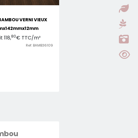
BAMBOU VERNI VIEUX
mmx142mmx12mm
80
 118,
€ TTC/m²
Ref: BAMB36109
mbou