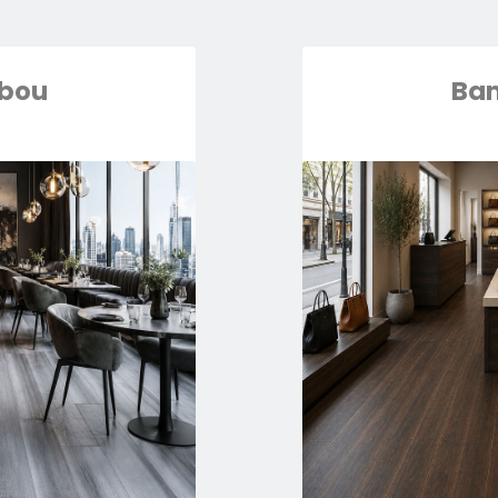
bou
Ba