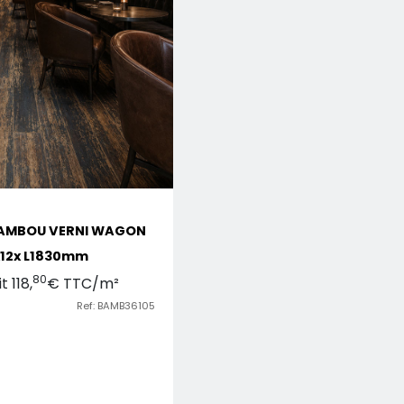
BAMBOU VERNI WAGON
2x12x L1830mm
80
 118,
€ TTC/m²
Ref: BAMB36105