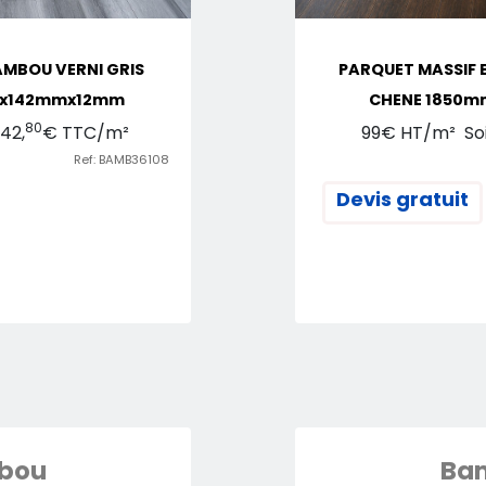
AMBOU VERNI GRIS
PARQUET MASSIF 
mx142mmx12mm
CHENE 1850
80
42,
€ TTC/m²
99€ HT/m² Soit
Ref: BAMB36108
Devis gratuit
bou
Ba