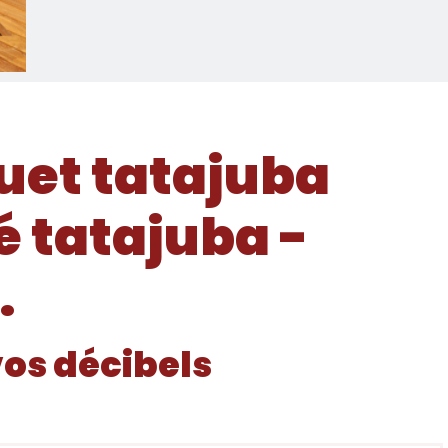
uet tatajuba
é tatajuba -
.
vos décibels