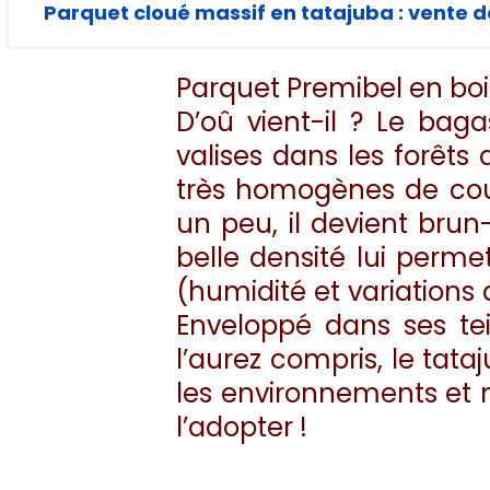
Parquet cloué massif en tatajuba : vente d
Parquet Premibel en bois 
D’oû vient-il ? Le bag
valises dans les forêts
très homogènes de coule
un peu, il devient bru
belle densité lui perm
(humidité et variations 
Enveloppé dans ses tei
l’aurez compris, le tat
les environnements et n’
l’adopter !