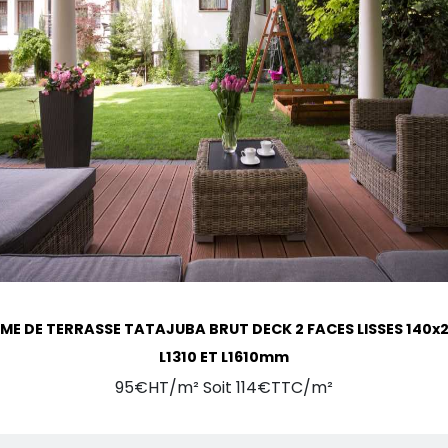
ME DE TERRASSE TATAJUBA BRUT DECK 2 FACES LISSES 140x
L1310 ET L1610mm
95€HT/m² Soit 114€TTC/m²