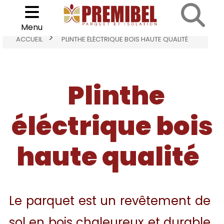
<
Cookies management panel
Choisir son parquet
Menu
>
ACCUEIL
PLINTHE ÉLÉCTRIQUE BOIS HAUTE QUALITÉ
Plinthe
éléctrique bois
haute qualité
Le parquet est un revêtement de
sol en bois chaleureux et durable