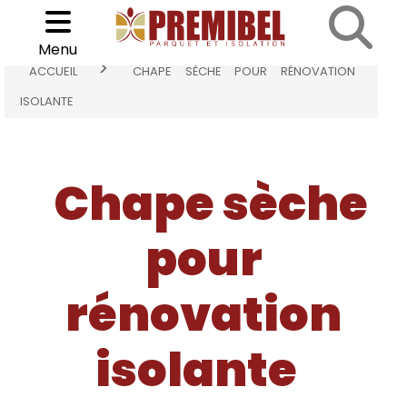
<
Cookies management panel
Choisir son parquet
Menu
>
ACCUEIL
CHAPE SÈCHE POUR RÉNOVATION
ISOLANTE
Chape sèche
pour
rénovation
isolante