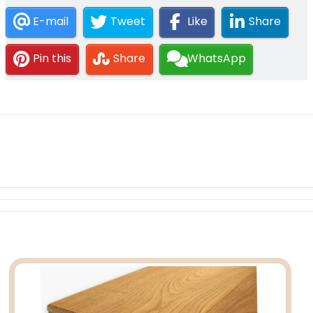
E-mail
Tweet
Like
Share
Pin this
Share
WhatsApp