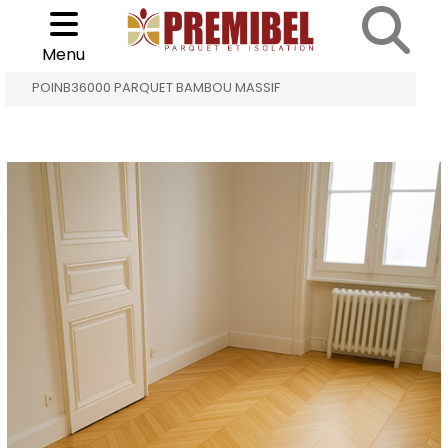
Cookies management panel
Choisir son parquet
>
>
Menu
ACCUEIL
PARQUET BAMBOU MASSIF
POINB36000 PARQUET BAMBOU MASSIF