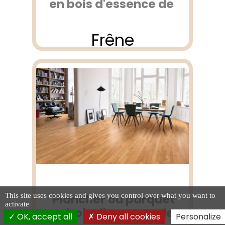
en bois d'essence de
Frêne
Plancher ou parquet
This site uses cookies and gives you control over what you want to
activate
en bois d'essence de
OK, accept all
Deny all cookies
Personalize