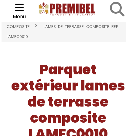
Cookies management panel
Choisir son parquet
>
Menu
ACCUEIL
PARQUET EXTÉRIEUR LAMES DE TERRASSE
>
COMPOSITE
LAMES DE TERRASSE COMPOSITE REF:
LAMEC0010
Parquet
extérieur lames
de terrasse
composite
LAMEC0010