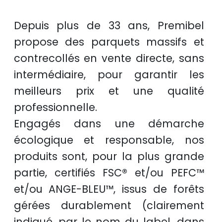
Depuis plus de
33 ans
, Premibel
propose des
parquets massifs et
contrecollés
en
vente directe
, sans
intermédiaire, pour garantir les
meilleurs prix
et une
qualité
professionnelle
.
Engagés dans une démarche
écologique et responsable
, nos
produits sont, pour la plus grande
partie, certifiés
FSC®
et/ou
PEFC™
et/ou
ANGE-BLEU™
, issus de
forêts
gérées durablement
(clairement
indiqué, par le nom du label, dans