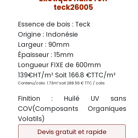
teck26005
Essence de bois :
Teck
Origine :
Indonésie
Largeur :
90mm
Épaisseur :
15mm
Longueur FIXE de
600mm
139
€HT/m² Soit
166.8
€TTC/
m²
Contenu/colis: 1.73m² soit 288.56 € TTC / colis
Finition :
Huilé UV sans
COV(Composants Organiques
Volatils)
Devis gratuit et rapide