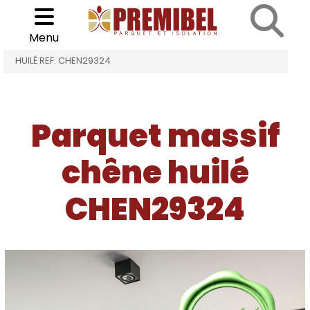
Cookies management panel
Choisir son parquet
>
>
Menu
ACCUEIL
PARQUET MASSIF CHÊNE HUILÉ
CHÊNE
HUILÉ REF: CHEN29324
Parquet massif
chêne huilé
CHEN29324