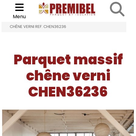
Cookies management panel
Choisir son parquet
>
>
Menu
ACCUEIL
PARQUET MASSIF CHÊNE VERNI
CHÊNE VERNI REF: CHEN36236
Parquet massif
chêne verni
CHEN36236