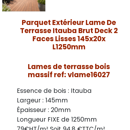
Parquet Extérieur Lame De
Terrasse Itauba Brut Deck 2
Faces Lisses 145x20x
L1250mm
Lames de terrasse bois
massif ref: vlame16027
Essence de bois :
Itauba
Largeur :
145mm
Épaisseur :
20mm
Longueur FIXE de
1250mm
79
€HT/m² Soit
94.8
€TTC/
m²