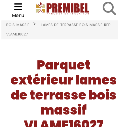
Cookies management panel
Choisir son parquet
>
Menu
ACCUEIL
PARQUET EXTÉRIEUR LAMES DE TERRASSE
>
BOIS MASSIF
LAMES DE TERRASSE BOIS MASSIF REF:
VLAME16027
Parquet
extérieur lames
de terrasse bois
massif
VLAME16027