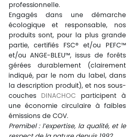
professionnelle
.
Engagés dans une démarche
écologique et responsable
, nos
produits sont, pour la plus grande
partie, certifiés
FSC®
et/ou
PEFC™
et/ou
ANGE-BLEU™
, issus de
forêts
gérées durablement
(clairement
indiqué, par le nom du label, dans
la description produit), et nos sous-
couches
DINACHOC
participent à
une
économie circulaire
à faibles
émissions de COV.
Premibel : l’expertise, la qualité, et le
respect de la nature depuis 1992.