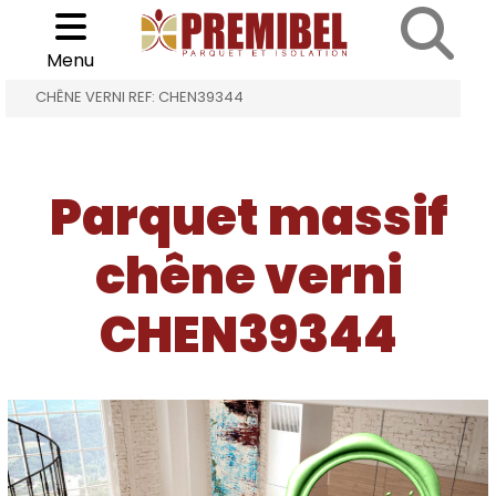
Cookies management panel
Choisir son parquet
>
>
Menu
ACCUEIL
PARQUET MASSIF CHÊNE VERNI
CHÊNE VERNI REF: CHEN39344
Parquet massif
chêne verni
CHEN39344