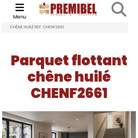
Cookies management panel
Choisir son parquet
>
>
Menu
ACCUEIL
PARQUET FLOTTANT CHÊNE HUILÉ
CHÊNE HUILÉ REF: CHENF2661
Parquet flottant
chêne huilé
CHENF2661