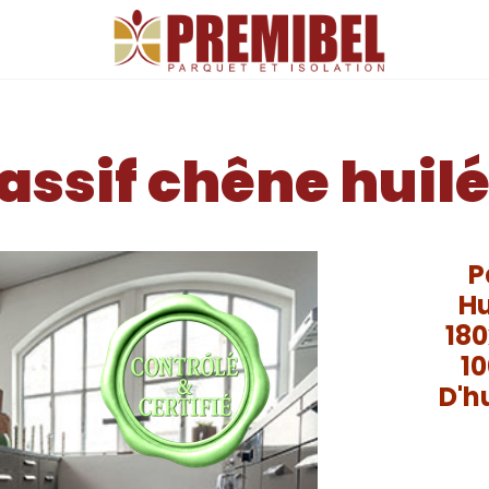
É REF: CHEN29311
ssif chêne huil
P
Hu
18
10
D'h