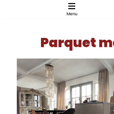
Cookies management panel
Choisir son parquet
>
>
Menu
ACCUEIL
PARQUET MASSIF CHÊNE HUILÉ
CHÊNE HUIL
Parquet ma