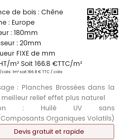
ce de bois :
Chêne
ne :
Europe
ur :
180mm
seur :
20mm
ueur FIXE de
mm
HT/m² Soit
166.8
€TTC/
m²
olis: 1m² soit 166.8 € TTC / colis
sage :
Planches Brossées dans la
, meilleur relief effet plus naturel
tion :
Huilé UV sans
Composants Organiques Volatils)
Devis gratuit et rapide