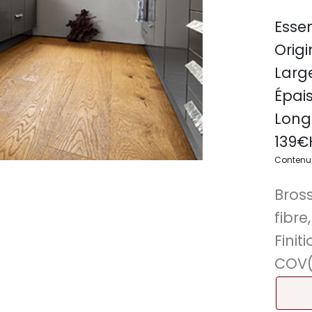
Essen
Origi
Large
Épais
Long
139
€
Contenu/c
Bros
fibre
Fini
COV(