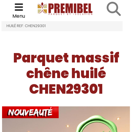
Cookies management panel
Choisir son parquet
>
>
Menu
ACCUEIL
PARQUET MASSIF CHÊNE HUILÉ
CHÊNE
HUILÉ REF: CHEN29301
Parquet massif
chêne huilé
CHEN29301