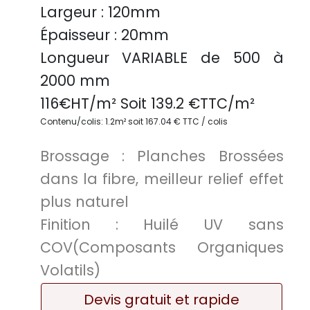
Largeur :
120mm
Épaisseur :
20mm
Longueur VARIABLE
de 500 à
2000 mm
116
€HT/m² Soit
139.2
€TTC/
m²
Contenu/colis: 1.2m² soit 167.04 € TTC / colis
Brossage :
Planches Brossées
dans la fibre, meilleur relief effet
plus naturel
Finition :
Huilé UV sans
COV(Composants Organiques
Volatils)
Devis gratuit et rapide