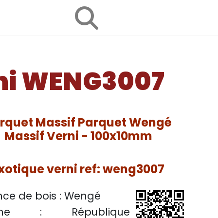
rni WENG3007
rquet Massif Parquet Wengé
Massif Verni - 100x10mm
xotique verni ref: weng3007
ce de bois :
Wengé
igine :
République