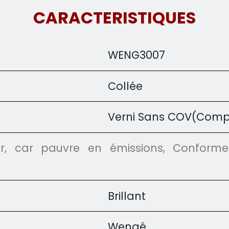
CARACTERISTIQUES
WENG3007
Collée
Verni Sans COV(Compo
eur, car pauvre en émissions, Conform
Brillant
Wengé