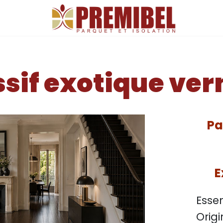
UE VERNI REF: WENG3007
sif exotique ve
Pa
E
Essen
Or