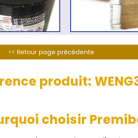
erence produit: WENG
urquoi choisir Premibe