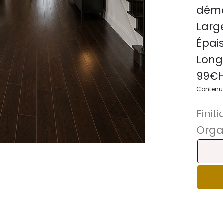
démo
Large
Épais
Long
99
€H
Contenu/c
Finiti
Orga