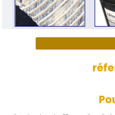
réf
Po