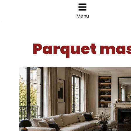
Cookies management panel
Choisir son parquet
>
>
Menu
ACCUEIL
PARQUET MASSIF EXOTIQUE VERNI
EXOTIQ
Parquet mas