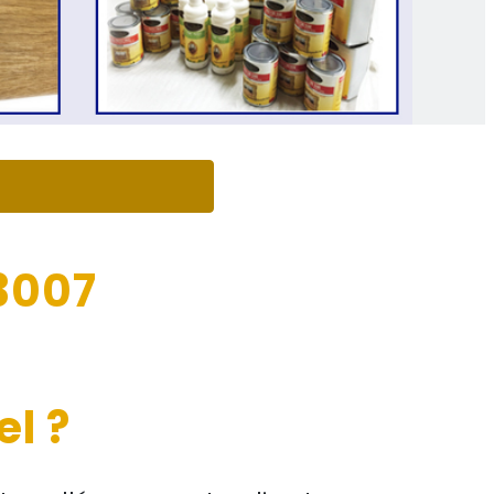
3007
l ?