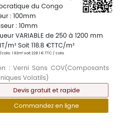
cratique du Congo
ur :
100mm
seur :
10mm
ueur VARIABLE
de 250 à 1200 mm
T/m² Soit
118.8
€TTC/
m²
olis: 1.92m² soit 228.1 € TTC / colis
on :
Verni Sans COV(Composants
niques Volatils)
Devis gratuit et rapide
Commandez en ligne