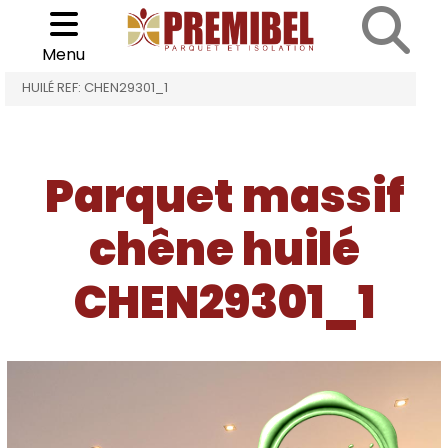
Cookies management panel
Choisir son parquet
>
>
Menu
ACCUEIL
PARQUET MASSIF CHÊNE HUILÉ
CHÊNE
HUILÉ REF: CHEN29301_1
Parquet massif
chêne huilé
CHEN29301_1