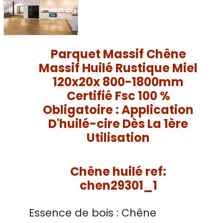
Parquet Massif Chêne
Massif Huilé Rustique Miel
120x20x 800-1800mm
Certifié Fsc 100 %
Obligatoire : Application
D'huilé-cire Dès La 1ère
Utilisation
Chêne huilé ref:
chen29301_1
Essence de bois :
Chêne