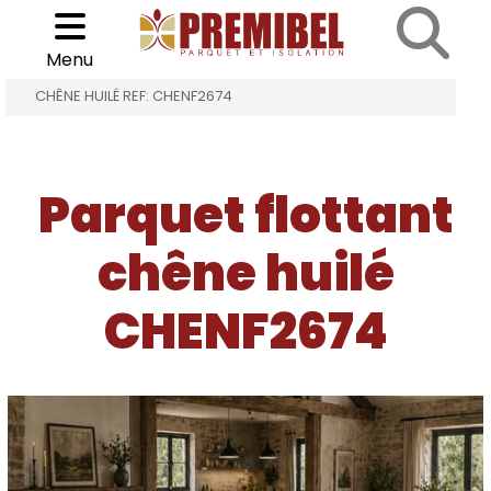
Cookies management panel
Choisir son parquet
>
>
Menu
ACCUEIL
PARQUET FLOTTANT CHÊNE HUILÉ
CHÊNE HUILÉ REF: CHENF2674
Parquet flottant
chêne huilé
CHENF2674