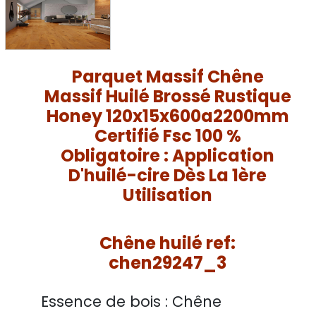
Parquet Massif Chêne
Massif Huilé Brossé Rustique
Honey 120x15x600a2200mm
Certifié Fsc 100 %
Obligatoire : Application
D'huilé-cire Dès La 1ère
Utilisation
Chêne huilé ref:
chen29247_3
Essence de bois :
Chêne