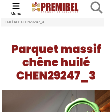
Cookies management panel
Choisir son parquet
>
>
Menu
ACCUEIL
PARQUET MASSIF CHÊNE HUILÉ
CHÊNE
HUILÉ REF: CHEN29247_3
Parquet massif
chêne huilé
CHEN29247_3