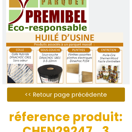
réference produit:
CHEN29247_3