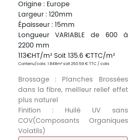
Origine :
Europe
Largeur :
120mm
Épaisseur :
15mm
Longueur VARIABLE
de 600 à
2200 mm
113
€HT/m² Soit
135.6
€TTC/
m²
Contenu/colis: 1.848m² soit 250.59 € TTC / colis
Brossage :
Planches Brossées
dans la fibre, meilleur relief effet
plus naturel
Finition :
Huilé UV sans
COV(Composants Organiques
Volatils)