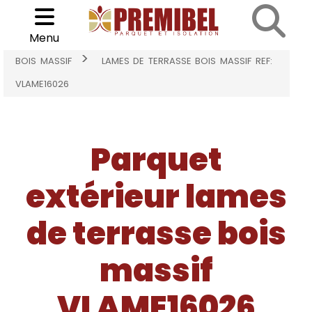
Cookies management panel
Choisir son parquet
>
Menu
ACCUEIL
PARQUET EXTÉRIEUR LAMES DE TERRASSE
>
BOIS MASSIF
LAMES DE TERRASSE BOIS MASSIF REF:
VLAME16026
Parquet
extérieur lames
de terrasse bois
massif
VLAME16026