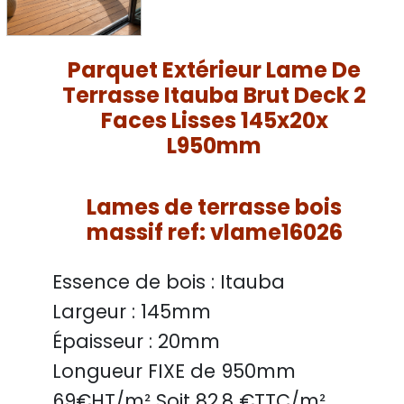
Parquet Extérieur Lame De
Terrasse Itauba Brut Deck 2
Faces Lisses 145x20x
L950mm
Lames de terrasse bois
massif ref: vlame16026
Essence de bois :
Itauba
Largeur :
145mm
Épaisseur :
20mm
Longueur FIXE de
950mm
69
€HT/m² Soit
82.8
€TTC/
m²