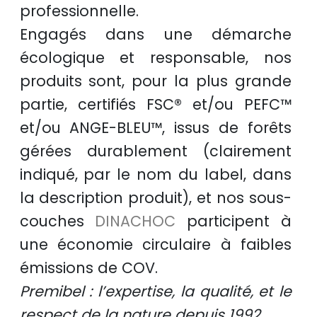
professionnelle
.
Engagés dans une démarche
écologique et responsable
, nos
produits sont, pour la plus grande
partie, certifiés
FSC®
et/ou
PEFC™
et/ou
ANGE-BLEU™
, issus de
forêts
gérées durablement
(clairement
indiqué, par le nom du label, dans
la description produit), et nos sous-
couches
DINACHOC
participent à
une
économie circulaire
à faibles
émissions de COV.
Premibel : l’expertise, la qualité, et le
respect de la nature depuis 1992.