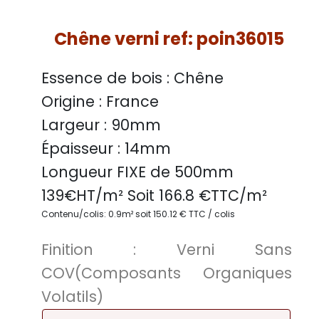
Chêne verni ref: poin36015
Essence de bois :
Chêne
Origine :
France
Largeur :
90mm
Épaisseur :
14mm
Longueur FIXE de
500mm
139
€HT/m² Soit
166.8
€TTC/
m²
Contenu/colis: 0.9m² soit 150.12 € TTC / colis
Finition :
Verni Sans
COV(Composants Organiques
Volatils)