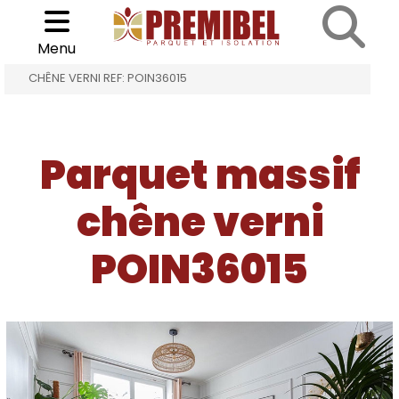
Cookies management panel
Choisir son parquet
>
>
Menu
ACCUEIL
PARQUET MASSIF CHÊNE VERNI
CHÊNE VERNI REF: POIN36015
Parquet massif
chêne verni
POIN36015