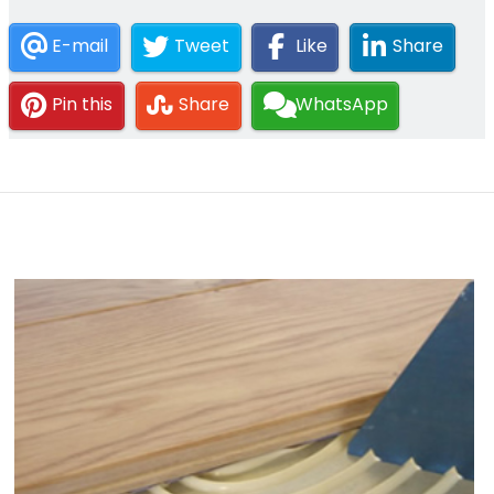
E-mail
Tweet
Like
Share
Pin this
Share
WhatsApp