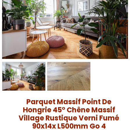
Parquet Massif Point De
Hongrie 45° Chêne Massif
Village Rustique Verni Fumé
90x14x L500mm Go 4