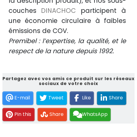
la description produit), et nos sous-
couches
DINACHOC
participent à
une
économie circulaire
à faibles
émissions de COV.
Premibel : l’expertise, la qualité, et le
respect de la nature depuis 1992.
Partagez avec vos amis ce produit sur les réseaux
sociaux de votre choix
E-mail
Tweet
Like
Share
Pin this
Share
WhatsApp