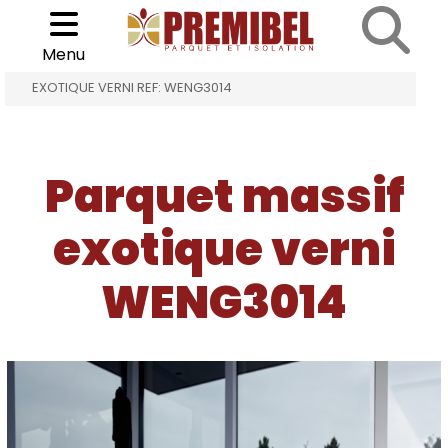
Cookies management panel
Choisir son parquet
>
>
Menu
ACCUEIL
PARQUET MASSIF EXOTIQUE VERNI
EXOTIQUE VERNI REF: WENG3014
Parquet massif
exotique verni
WENG3014