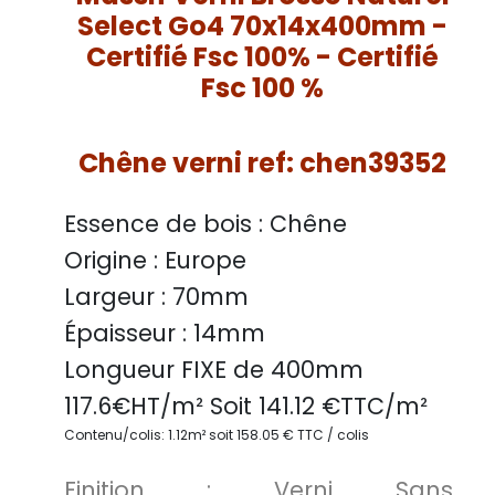
Select Go4 70x14x400mm -
Certifié Fsc 100% - Certifié
Fsc 100 %
Chêne verni ref: chen39352
Essence de bois :
Chêne
Origine :
Europe
Largeur :
70mm
Épaisseur :
14mm
Longueur FIXE de
400mm
117.6
€HT/m² Soit
141.12
€TTC/
m²
Contenu/colis: 1.12m² soit 158.05 € TTC / colis
Finition :
Verni Sans