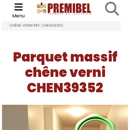
Cookies management panel
Choisir son parquet
>
>
Menu
ACCUEIL
PARQUET MASSIF CHÊNE VERNI
CHÊNE VERNI REF: CHEN39352
Parquet massif
chêne verni
CHEN39352