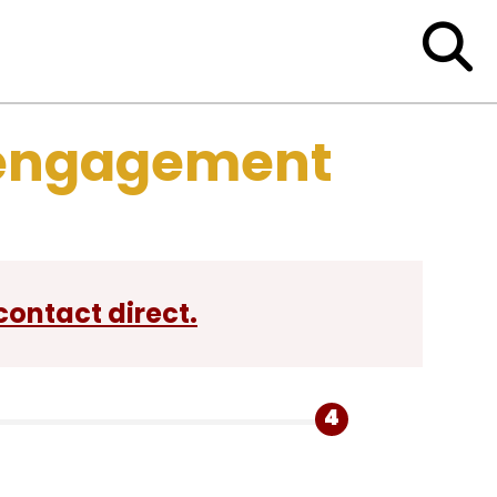
s engagement
contact direct.
4