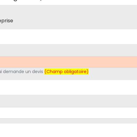
eprise
qui demande un devis
(Champ obligatoire)