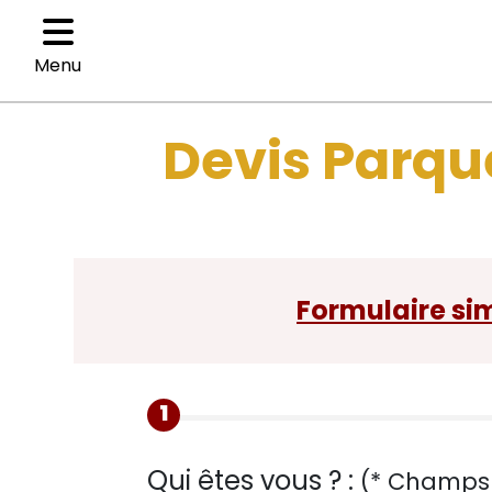
Menu
Devis Parqu
Catégories
Parquets
Isolation
Colle
Formulaire sim
Accessoires
1
Qui êtes vous ? :
(* Champs 