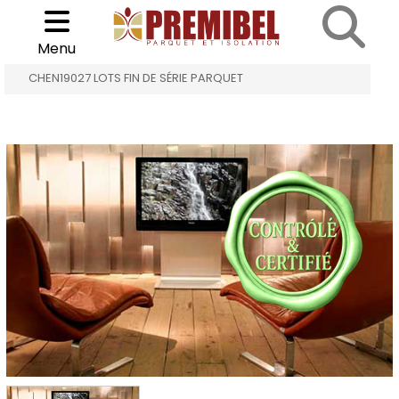
Cookies management panel
Choisir son parquet
>
>
Menu
ACCUEIL
LOTS FIN DE SÉRIE PARQUET
CHEN19027 LOTS FIN DE SÉRIE PARQUET