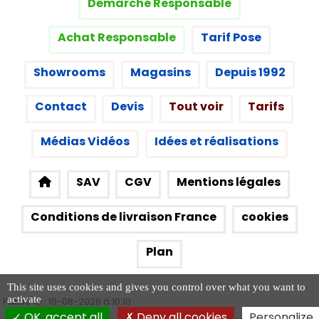
Démarche Responsable
Achat Responsable
Tarif Pose
Showrooms
Magasins
Depuis 1992
Contact
Devis
Tout voir
Tarifs
Médias Vidéos
Idées et réalisations
SAV
CGV
Mentions légales
Conditions de livraison France
cookies
Plan
This site uses cookies and gives you control over what you want to
activate
Publié le :
10-08-2026 à 10:10
OK, accept all
Deny all cookies
Personalize