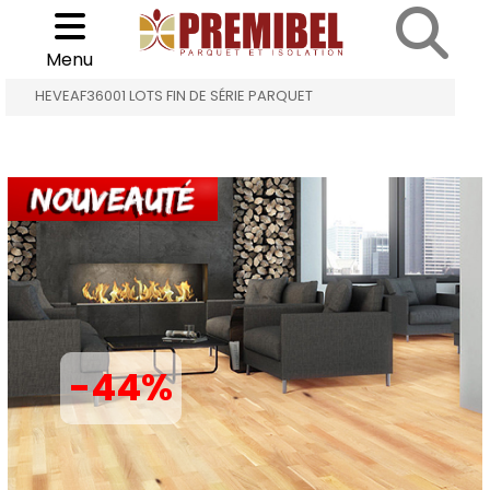
Cookies management panel
Choisir son parquet
>
>
Menu
ACCUEIL
LOTS FIN DE SÉRIE PARQUET
HEVEAF36001 LOTS FIN DE SÉRIE PARQUET
-44%