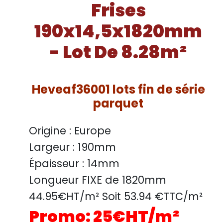
Frises
190x14,5x1820mm
- Lot De 8.28m²
Heveaf36001 lots fin de série
parquet
Origine :
Europe
Largeur :
190mm
Épaisseur :
14mm
Longueur FIXE de
1820mm
44.95
€HT/m² Soit
53.94
€TTC/
m²
Promo:
25
€HT/m²