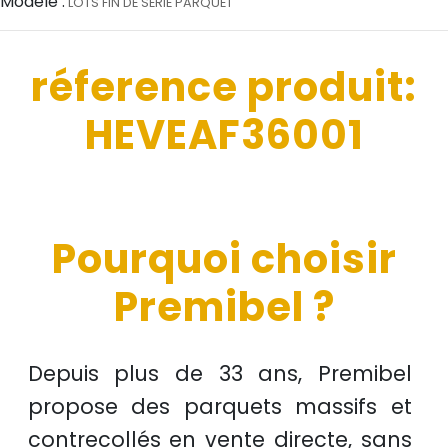
Modéle :
LOTS FIN DE SÉRIE PARQUET
réference produit:
HEVEAF36001
Pourquoi choisir
Premibel ?
Depuis plus de
33 ans
, Premibel
propose des
parquets massifs et
contrecollés
en
vente directe
, sans