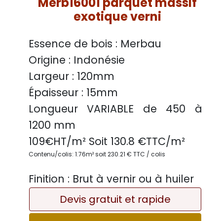
Merb16001 parquet massif
exotique verni
Essence de bois :
Merbau
Origine :
Indonésie
Largeur :
120mm
Épaisseur :
15mm
Longueur VARIABLE
de 450 à
1200 mm
109
€HT/m² Soit
130.8
€TTC/
m²
Contenu/colis: 1.76m² soit 230.21 € TTC / colis
Finition :
Brut à vernir ou à huiler
Devis gratuit et rapide