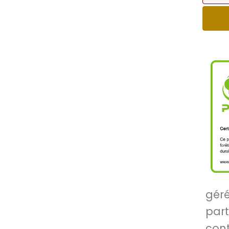
gér
par
con