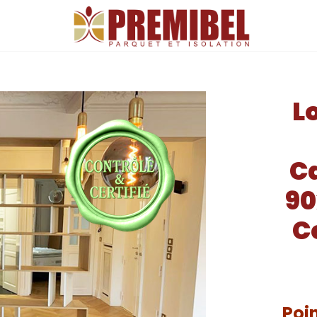
S FIN DE SÉRIE PARQUET
L
C
90
C
Poin