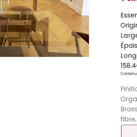
Essen
Origi
Large
Épais
Long
158.4
Contenu/
Finiti
Orga
Bros
fibre