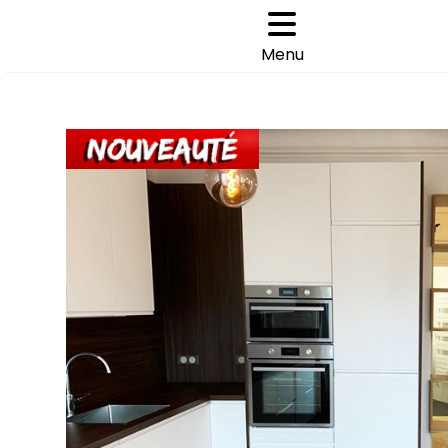
Cookies management panel
Choisir son parquet
>
>
Menu
ACCUEIL
LOTS FIN DE SÉRIE PARQUET
POIN38018 LOT