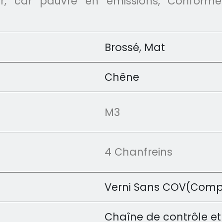
eur, car pauvre en émissions, Conform
Brossé, Mat
Chêne
M3
4 Chanfreins
Verni Sans COV(Compo
Chaîne de contrôle et 