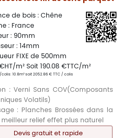
ce de bois :
Chêne
ne :
France
ur :
90mm
seur :
14mm
ueur FIXE de
500mm
€HT/m² Soit
190.08
€TTC/
m²
colis: 10.8m² soit 2052.86 € TTC / colis
on :
Verni Sans COV(Composants
niques Volatils)
sage :
Planches Brossées dans la
, meilleur relief effet plus naturel
Devis gratuit et rapide