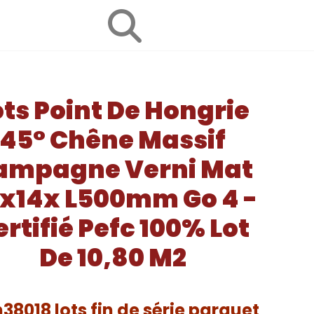
ots Point De Hongrie
45° Chêne Massif
ampagne Verni Mat
x14x L500mm Go 4 -
ertifié Pefc 100% Lot
De 10,80 M2
38018 lots fin de série parquet