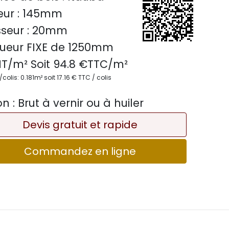
ur :
145mm
seur :
20mm
ueur FIXE de
1250mm
T/m² Soit
94.8
€TTC/
m²
olis: 0.181m² soit 17.16 € TTC / colis
on :
Brut à vernir ou à huiler
Devis gratuit et rapide
Commandez en ligne