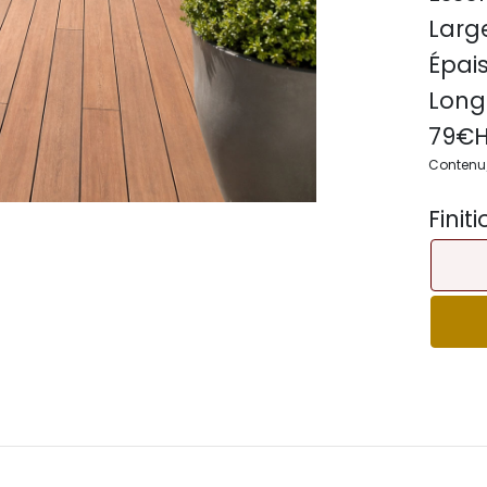
Large
Épais
Long
79
€H
Contenu/c
Finiti