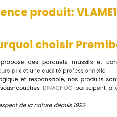
rence produit: VLAME
urquoi choisir Premibe
l propose des
parquets massifs et cont
eurs prix
et une
qualité professionnelle
.
ogique et responsable
, nos produits son
s sous-couches
DINACHOC
participent à
e respect de la nature depuis 1992.