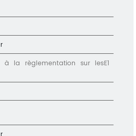
r
e à la règlementation sur les
E1
r