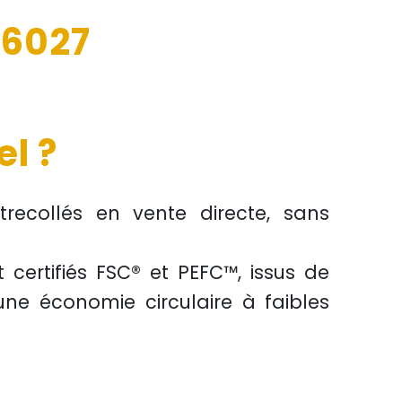
16027
l ?
recollés
en
vente directe
, sans
t certifiés
FSC®
et
PEFC™
, issus de
 une
économie circulaire
à faibles