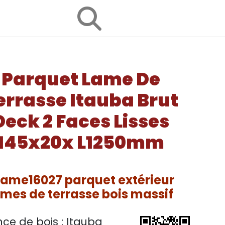
MASSIF
Parquet Lame De
errasse Itauba Brut
Deck 2 Faces Lisses
145x20x L1250mm
lame16027 parquet extérieur
ames de terrasse bois massif
ce de bois :
Itauba