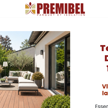
>
MASSIF
VLAME16027 PARQUET EXTÉRIEUR LAMES DE TERRASSE BOIS 
T
V
l
Essen