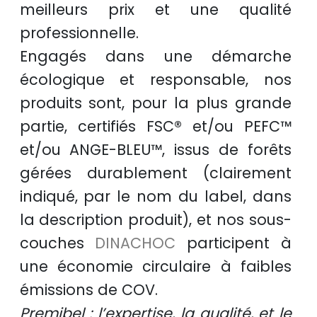
meilleurs prix
et une
qualité
professionnelle
.
Engagés dans une démarche
écologique et responsable
, nos
produits sont, pour la plus grande
partie, certifiés
FSC®
et/ou
PEFC™
et/ou
ANGE-BLEU™
, issus de
forêts
gérées durablement
(clairement
indiqué, par le nom du label, dans
la description produit), et nos sous-
couches
DINACHOC
participent à
une
économie circulaire
à faibles
émissions de COV.
Premibel : l’expertise, la qualité, et le