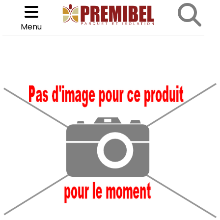
Cookies management panel
Choisir son parquet
>
Menu
ACCUEIL
REF: