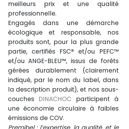
meilleurs prix
et une
qualité
professionnelle
.
Engagés dans une démarche
écologique et responsable
, nos
produits sont, pour la plus grande
partie, certifiés
FSC®
et/ou
PEFC™
et/ou
ANGE-BLEU™
, issus de
forêts
gérées durablement
(clairement
indiqué, par le nom du label, dans
la description produit), et nos sous-
couches
DINACHOC
participent à
une
économie circulaire
à faibles
émissions de COV.
Premibel : l’expertise, la qualité, et le