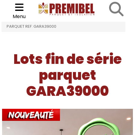
Cookies management panel
Choisir son parquet
>
>
Menu
ACCUEIL
LOTS FIN DE SÉRIE PARQUET
DE SÉRIE
PARQUET REF: GARA39000
Lots fin de série
parquet
GARA39000